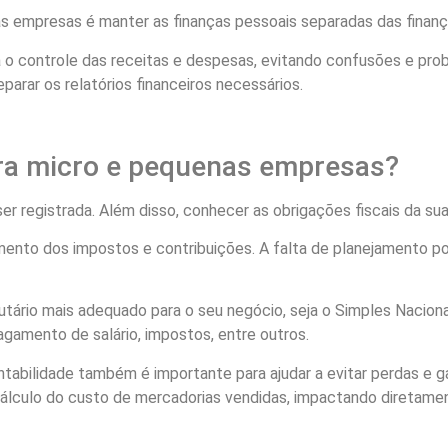
as empresas é manter as finanças pessoais separadas das finan
ta o controle das receitas e despesas, evitando confusões e pr
eparar os relatórios financeiros necessários.
ara micro e pequenas empresas?
er registrada. Além disso, conhecer as obrigações fiscais da su
nto dos impostos e contribuições. A falta de planejamento pod
tário mais adequado para o seu negócio, seja o Simples Naciona
agamento de salário, impostos, entre outros.
abilidade também é importante para ajudar a evitar perdas e g
cálculo do custo de mercadorias vendidas, impactando diretame