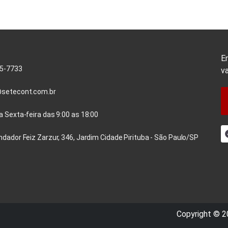
E
45-7733
va
setecont.com.br
 Sexta-feira das 9:00 as 18:00
dador Feiz Zarzur, 346, Jardim Cidade Pirituba - São Paulo/SP
Copyright © 20