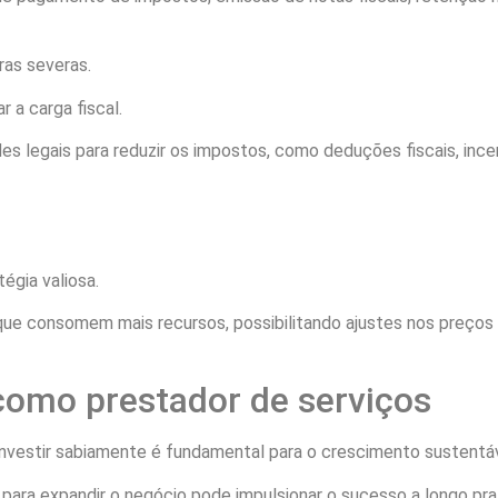
ras severas.
 a carga fiscal.
s legais para reduzir os impostos, como deduções fiscais, ince
égia valiosa.
s que consomem mais recursos, possibilitando ajustes nos preços 
como prestador de serviços
 investir sabiamente é fundamental para o crescimento sustentáv
 para expandir o negócio pode impulsionar o sucesso a longo pra