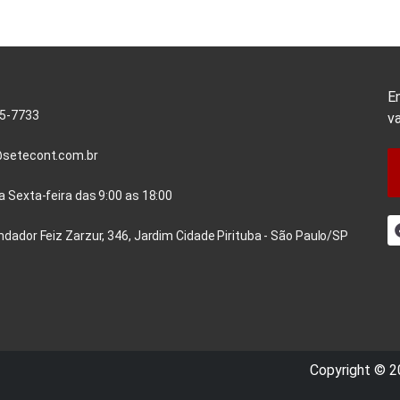
E
45-7733
va
setecont.com.br
 Sexta-feira das 9:00 as 18:00
dador Feiz Zarzur, 346, Jardim Cidade Pirituba - São Paulo/SP
Copyright © 20