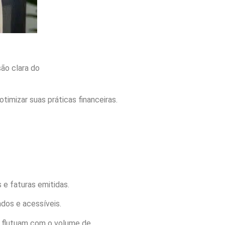
são clara do
desempenho
imizar suas práticas financeiras.
 e faturas emitidas.
ados e acessíveis.
ue flutuam com o volume de